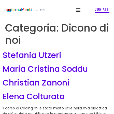
CONTATTI
Categoria:
Dicono di
noi
Stefania Utzeri
Maria Cristina Soddu
Christian Zanoni
Elena Colturato
Il corso di Coding mi è stato molto utile nella mia didattica.
Ho già iniziato ad utilizzare la programmazione con Mblock